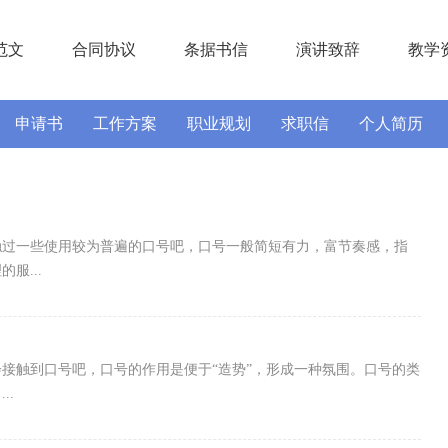
范文
合同协议
条据书信
演讲致辞
教学
申请书
工作方案
职业规划
求职信
个人简历
实习报告
述职报告
触过一些使用较为普遍的口号吧，口号一般简短有力，富节奏感，指
服...
接触到口号吧，口号的作用是便于“造势”，形成一种氛围。口号的类
..