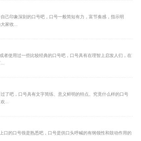
令自己印象深刻的口号吧，口号一般简短有力，富节奏感，指示明
家收...
说过或者使用过一些比较经典的口号吧，口号具有在理智上启发人们，在
..
不过了吧，口号具有文字简练、意义鲜明的特点。究竟什么样的口号
...
朗朗上口的口号很是熟悉吧，口号是供口头呼喊的有纲领性和鼓动作用的