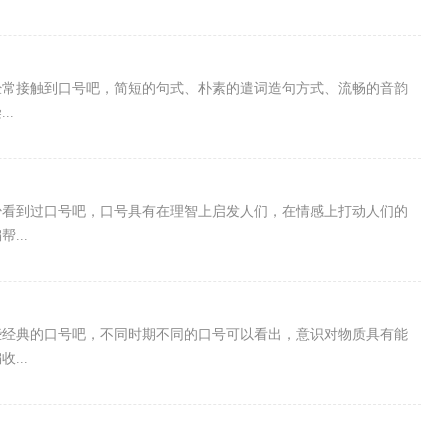
经常接触到口号吧，简短的句式、朴素的遣词造句方式、流畅的音韵
..
少看到过口号吧，口号具有在理智上启发人们，在情感上打动人们的
...
些经典的口号吧，不同时期不同的口号可以看出，意识对物质具有能
...