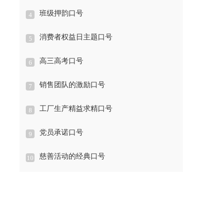
班级押韵口号
4
消费者权益日主题口号
5
高三高考口号
6
销售团队的激励口号
7
工厂生产精益求精口号
8
党员承诺口号
9
慈善活动的经典口号
10