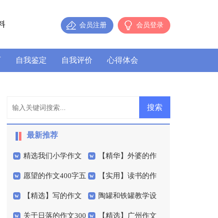
料
会员注册
会员登录
历
自我鉴定
自我评价
心得体会
最新推荐
精选我们小学作文
【精华】外婆的作
愿望的作文400字五
【实用】读书的作
300字四篇
文400字合集6篇
【精选】写的作文
陶罐和铁罐教学设
篇
文400字汇总6篇
关于日落的作文300
【精选】广州作文
400字三篇
计