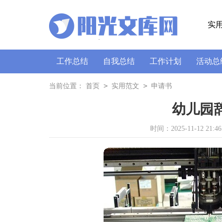
实
工作总结
自我总结
工作计划
活动总
策划书
讲话稿
广播稿
通讯稿
口
>
>
当前位置：
首页
实用范文
申请书
幼儿园
时间：2025-11-12 21:46