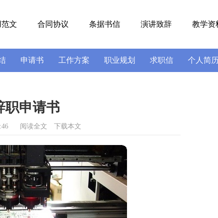
用范文
合同协议
条据书信
演讲致辞
教学资
结
申请书
工作方案
职业规划
求职信
个人简
号
导游词
实习报告
述职报告
辞职申请书
:46
阅读全文
下载本文