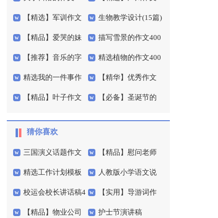
【精选】军训作文
生物教学设计(15篇)
字3篇
400字三篇
【精品】爱哭的妹
描写雪景的作文400
600字集合九篇
【推荐】音乐的字
精选植物的作文400
妹作文300字四篇
字3篇
精选我的一件事作
【精华】优秀作文
作文六篇
字集锦10篇
【精品】叶子作文
【必备】圣诞节的
文600字四篇
600字4篇
300字集合5篇
作文400字集合5篇
猜你喜欢
三国演义话题作文
【精品】慰问老师
精选工作计划模板
人教版小学语文说
慰问信三篇
校运会校长讲话稿4
【实用】导游词作
汇总7篇
课稿范文锦集8篇
【精品】物业公司
护士节演讲稿
篇
文300字锦集6篇