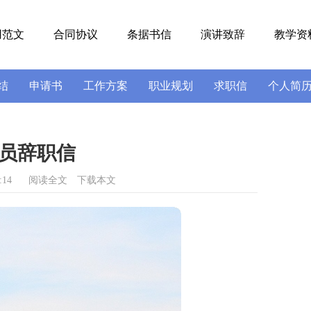
用范文
合同协议
条据书信
演讲致辞
教学资
结
申请书
工作方案
职业规划
求职信
个人简
号
导游词
实习报告
述职报告
员辞职信
:14
阅读全文
下载本文