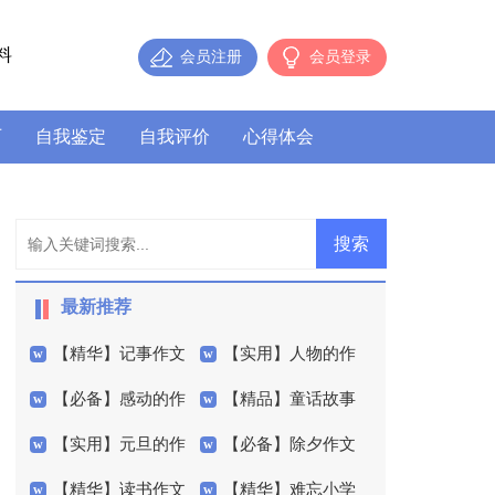
料
会员注册
会员登录
历
自我鉴定
自我评价
心得体会
最新推荐
【精华】记事作文
【实用】人物的作
【必备】感动的作
【精品】童话故事
400字合集8篇
文600字3篇
【实用】元旦的作
【必备】除夕作文
文300字4篇
的作文300字汇总五篇
【精华】读书作文
【精华】难忘小学
文300字3篇
300字锦集六篇