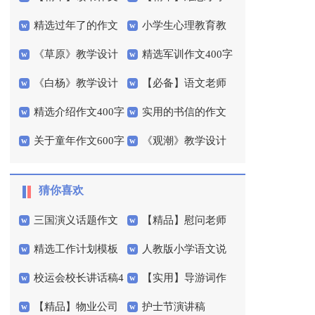
精选过年了的作文
小学生心理教育教
300字锦集7篇
作文400字三篇
《草原》教学设计
精选军训作文400字
300字三篇
学设计
《白杨》教学设计
【必备】语文老师
集锦六篇
精选介绍作文400字
实用的书信的作文
作文300字3篇
关于童年作文600字
《观潮》教学设计
4篇
300字汇编八篇
三篇
(15篇)
猜你喜欢
三国演义话题作文
【精品】慰问老师
精选工作计划模板
人教版小学语文说
慰问信三篇
校运会校长讲话稿4
【实用】导游词作
汇总7篇
课稿范文锦集8篇
【精品】物业公司
护士节演讲稿
篇
文300字锦集6篇