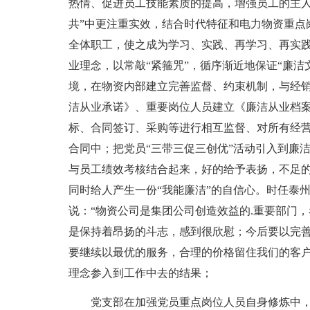
热情、促进员工技能素质的提高，增强员工的主人
共”中更注重实效，结合时代特征和电力物资重点
全体职工，使之成为学习、实践、再学习、再实
业理念，以常敲“紧箍咒”，循序渐近地保证“廉洁
境，在物资内部建立完善监督、约束机制，与经
洁从业承诺》、重要岗位人员建立《廉洁从业档
标、合同签订、采购等进行相互监督、对所有经营
合同中；把党员“三带三促三创优”活动引入到廉
与员工绩效考核结合起来，好的给予表扬，不足
同时给人产生一份“我能廉洁”的自信心。时任泰
说：“物资公司是集团公司创造效益的.重要部门
是保持着昂扬的斗志，感到很欣慰；今后要以完
要继续以最优的服务，合理的价格留住我们的客户
理念参入到工作中去的结果；
党支部在加强党员重点岗位人员自身修炼中