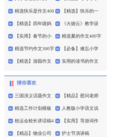
精选快乐是作文400
【精选】快乐的一
字10篇
作文300字四篇
【精选】四年级妈
《火烧云》教学设
字三篇
天小学作文四篇
【实用】春节的小
精选夏的作文400字
妈作文300字集锦七篇
计
精选节约作文300字
【必备】难忘小学
学作文汇编7篇
4篇
【精选】游园作文
实用的读书的作文
合集五篇
作文400字3篇
400字3篇
300字汇总六篇
猜你喜欢
三国演义话题作文
【精品】慰问老师
精选工作计划模板
人教版小学语文说
慰问信三篇
校运会校长讲话稿4
【实用】导游词作
汇总7篇
课稿范文锦集8篇
【精品】物业公司
护士节演讲稿
篇
文300字锦集6篇