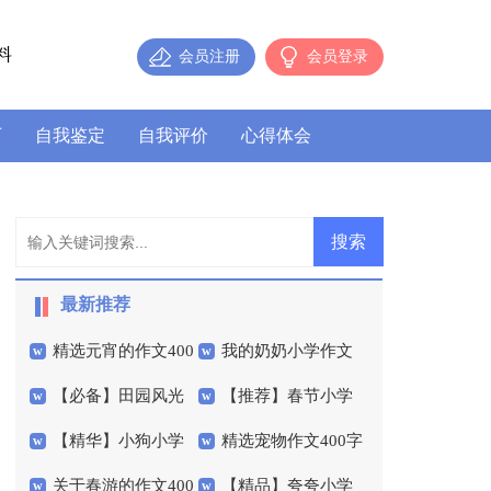
料
会员注册
会员登录
历
自我鉴定
自我评价
心得体会
最新推荐
精选元宵的作文400
我的奶奶小学作文
【必备】田园风光
【推荐】春节小学
字4篇
汇总五篇
【精华】小狗小学
精选宠物作文400字
作文300字合集6篇
作文400字四篇
关于春游的作文400
【精品】夸夸小学
作文300字三篇
汇总五篇