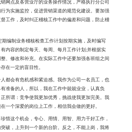
代销网点及各营业厅的业务操作情况，严格执行分公司
销行为实施监控，促进营销渠道的规范化建设。要加强
监督工作，及时纠正稽核工作中的偏差和问题，防止稽
定期编制业务稽核检查工作计划按期实施，及时编写
有内容的制定每天、每周、每月工作计划;并根据实
调整、修改和补充。在实际工作中还要加强各班组之间
会存在一定的盲目性。
个人都会有危机感和紧迫感。我作为公司一名员工，也
早有准备的人，所以，我在工作中兢兢业业，认真负
，正所谓：竞争使我更加优秀，挑战使我更加完美。我
能在一个深爱的岗位上工作，相信我会做的更好。
将珍惜这个机会，专心、用情、用智、用力干好工作，
的突破，上升到一个新的台阶。反之，不能上岗，我将