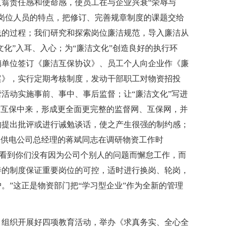
翁责任感和使命感，使员工在与企业兴衰“荣辱与
岗位人员的特点，把修订、完善规章制度的课题交给
践的过程；我们研究和探索岗位廉洁规范，导入廉洁从
文化”入耳、入心；为“廉洁文化”创造良好的执行环
销单位签订《廉洁互保协议》、员工个人向企业作《廉
案》，实行定期考核制度，发动干部职工对物资招投
活动实施事前、事中、事后监督；让“廉洁文化”写进
洁互保中来，形成更全面更完整的监督网、互保网，并
的提出批评或进行诫勉谈话，使之产生很强的制约感；
州供电公司总经理的蒋斌同志在调研物资工作时
，看到你们没有因为公司个别人的问题而懈怠工作，而
善的制度保证重要岗位的可控，适时进行换岗、轮岗，
。”这正是物资部门把“学习型企业”作为全新的管理
，组织开展好四项教育活动，举办《求真务实、全心全