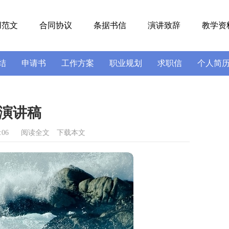
用范文
合同协议
条据书信
演讲致辞
教学资
结
申请书
工作方案
职业规划
求职信
个人简
号
导游词
实习报告
述职报告
演讲稿
:06
阅读全文
下载本文