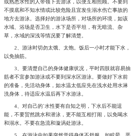
或熟悉水性的人带领下去游泳，以便互相照顾。不要到
不摸底和不知水情或比较危险且宜发生溺水伤亡事故的
地方去游泳。选择好的游泳场所，对场所的环境，如该
水域、浴场是否卫生，水下是否平坦，有无暗流、杂
草，水域的深浅等情况要了解清楚。
2、游泳时切勿太饿、太饱。饭后一小时才能下水，
以免抽筋。
3、要清楚自己的身体健康状况，平时四肢就容易抽
筋者不宜参加游泳或不要到深水区游泳。要做好下水前
的准备，先活动身体，如水温太低应先在浅水处用水淋
洗身体，待适应水温后再下水游泳。
4、对自己的`水性要有自知之明，下水后不能逞
能，不要贸然跳水和潜泳，更不能互相打闹，以免喝水
和溺水。不要在急流和漩涡处游泳。
5、在游泳中如果突然觉得身体不舒服，如眩晕、恶