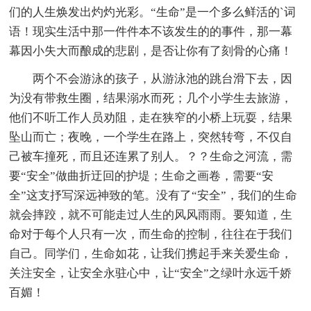
们的人生焕发出灼灼光彩。“生命”是一个多么鲜活的`词
语！现实生活中那一件件本不该发生的的事件，那一幕
幕因小失大而酿成的悲剧，是否让你有了刻骨的心痛！
两个不会游泳的孩子，从游泳池的跳台滑下去，因
为没有带救生圈，结果溺水而死；几个小学生去旅游，
他们不听工作人员劝阻，走在狭窄的小桥上玩耍，结果
坠山而亡；夜晚，一个学生在路上，突然转弯，不仅自
己被车撞死，而且还连累了别人。？？生命之河流，需
要“安全”做曲折迂回的护堤；生命之画卷，需要“安
全”这支抒写深远神致的笔。没有了“安全”，我们的生命
就会摔跤，就不可能走过人生的风风雨雨。要知道，生
命对于每个人只有一次，而生命的控制，往往在于我们
自己。同学们，生命如花，让我们携起手来关爱生命，
关注安全，让安全永驻心中，让“安全”之绿叶永远千娇
百媚！