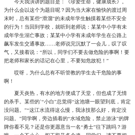
今天我演讲的题目是：《珍爱生命，健康成长》。
为什么会以这个为题目呢？因为当大家在愉快的渡过周
末时，总有某些“滑溜”的未成年学生触摸着某些不安全
的行为！当回到学校，就听到老师说：某某中小学有未
成年学生溺亡事故；某某中小学有未成年学生在公路上
飙车发生交通事故……老师说完沉默了一会儿，叹了叹
气，又接着说：“所以，同学们不要去做危险的事啊！要
把老师和家长的话记在心里，不要知危故犯！”
哎呀，为什么总有不听管教的学生去干危险的事
啊！
夏天炎热，有水的地方便成了天堂，但也成了无情
的杀手。某些的`“小白”总觉得“这池塘一眼望到底，肯定
没问题。”“这江水流得这么慢，我泳技那么好，肯定没
问题。”同学啊，旁边插着的“水域危险，禁止游泳”的牌
牌你看不见？还是你更愿意当一名“勇士”往下跳吗？游