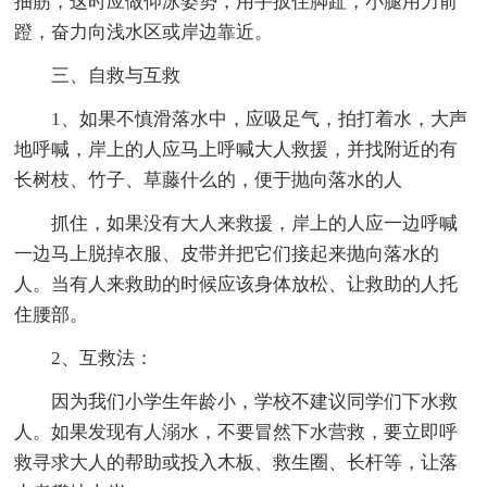
抽筋，这时应做仰泳姿势，用手扳住脚趾，小腿用力前
蹬，奋力向浅水区或岸边靠近。
三、自救与互救
1、如果不慎滑落水中，应吸足气，拍打着水，大声
地呼喊，岸上的人应马上呼喊大人救援，并找附近的有
长树枝、竹子、草藤什么的，便于抛向落水的人
抓住，如果没有大人来救援，岸上的人应一边呼喊
一边马上脱掉衣服、皮带并把它们接起来抛向落水的
人。当有人来救助的时候应该身体放松、让救助的人托
住腰部。
2、互救法：
因为我们小学生年龄小，学校不建议同学们下水救
人。如果发现有人溺水，不要冒然下水营救，要立即呼
救寻求大人的帮助或投入木板、救生圈、长杆等，让落