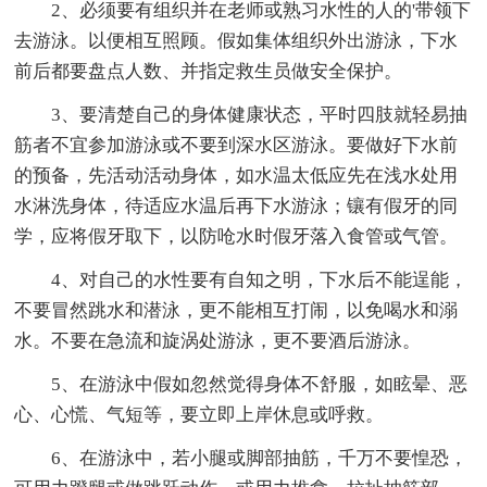
2、必须要有组织并在老师或熟习水性的人的'带领下
去游泳。以便相互照顾。假如集体组织外出游泳，下水
前后都要盘点人数、并指定救生员做安全保护。
3、要清楚自己的身体健康状态，平时四肢就轻易抽
筋者不宜参加游泳或不要到深水区游泳。要做好下水前
的预备，先活动活动身体，如水温太低应先在浅水处用
水淋洗身体，待适应水温后再下水游泳；镶有假牙的同
学，应将假牙取下，以防呛水时假牙落入食管或气管。
4、对自己的水性要有自知之明，下水后不能逞能，
不要冒然跳水和潜泳，更不能相互打闹，以免喝水和溺
水。不要在急流和旋涡处游泳，更不要酒后游泳。
5、在游泳中假如忽然觉得身体不舒服，如眩晕、恶
心、心慌、气短等，要立即上岸休息或呼救。
6、在游泳中，若小腿或脚部抽筋，千万不要惶恐，