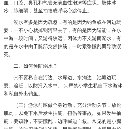
血，口腔、鼻孔和气管充满血性泡沫等症状。肢体冰
冷，脉细弱，甚至抽搐或呼吸心跳停止。
溺水者多是因为疏忽，有的是因为钓鱼或在河边玩
耍，一不小心就掉到河里去了，有的是因为逞能，在水
中游一段时间，又游得较远，因体力不支游而溺水，有
的是在水中由于腿部突然抽筋，一时紧张慌乱而导致溺
死。
二、如何预防溺水？
㈠不要私自在河边、水库边、水沟边、池塘边玩
耍、追赶，以防滑入水中。 ㈡严禁小学生私自下水游泳
和私自外出钓鱼。
（三）游泳前应做全身运动，充分活动关节，放松
肌肉，以免下水后发生抽筋、扭伤等事故。如果发生抽
筋，要镇静，不要慌乱，边呼喊边自救。常见的是小腿