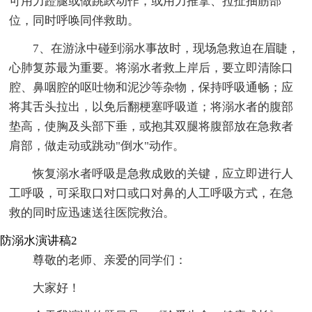
可用力蹬腿或做跳跃动作，或用力推拿、拉扯抽筋部
位，同时呼唤同伴救助。
7、在游泳中碰到溺水事故时，现场急救迫在眉睫，
心肺复苏最为重要。将溺水者救上岸后，要立即清除口
腔、鼻咽腔的呕吐物和泥沙等杂物，保持呼吸通畅；应
将其舌头拉出，以免后翻梗塞呼吸道；将溺水者的腹部
垫高，使胸及头部下垂，或抱其双腿将腹部放在急救者
肩部，做走动或跳动"倒水"动作。
恢复溺水者呼吸是急救成败的关键，应立即进行人
工呼吸，可采取口对口或口对鼻的人工呼吸方式，在急
救的同时应迅速送往医院救治。
防溺水演讲稿2
尊敬的老师、亲爱的同学们：
大家好！