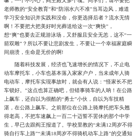
嘛，一个不小心，阎王殿又多个魂。同学们，请不要把
老师教的“安全教育”和“防溺水六不准”当耳边风，难道
学习安全知识并实践和没命，你更选择后者？流水无情
啊！不要把大把美好时光葬送给这一次“爽快”，
想“爽”也要去正规游泳场，又舒服且安全无恙，这不“一
箭双雕”？所以不要让悲剧发生，不要让一个幸福家庭瞬
间崩溃，生命是无价的啊!
随着科技发展，经济也飞速增长的情况下，不止电
动车摩托车，小车也基本落入家家户户，当未成年人骑
电动车，摩托车实现事故时，就会有人说：“怪家长不把
车锁好。”这点也算正确吧，但错事骑车的人呐！在公路
上飙车，还自以为很酷的“勇士”小伙，自以为车技精
湛，在公路上飙车。之前那位在公路上骑摩托把车头翘
得老高，不把车速飙上一百二十迈誓不罢休的那个中学
生，早已去跟阎王报道了。学校里教的“未满12周岁不得
骑自行车上路”“未满18周岁不得骑机动车上路”的交通知