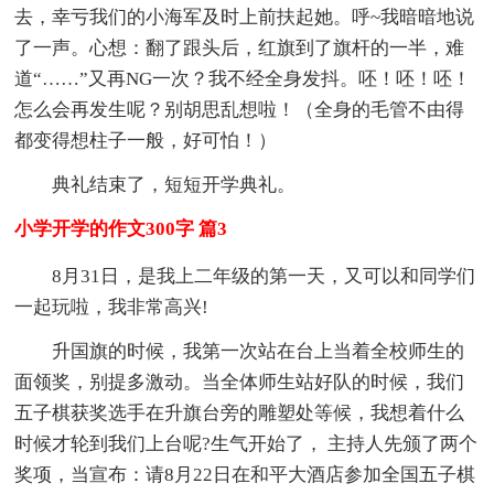
去，幸亏我们的小海军及时上前扶起她。呼~我暗暗地说
了一声。心想：翻了跟头后，红旗到了旗杆的一半，难
道“……”又再NG一次？我不经全身发抖。呸！呸！呸！
怎么会再发生呢？别胡思乱想啦！（全身的毛管不由得
都变得想柱子一般，好可怕！）
典礼结束了，短短开学典礼。
小学开学的作文300字 篇3
8月31日，是我上二年级的第一天，又可以和同学们
一起玩啦，我非常高兴!
升国旗的时候，我第一次站在台上当着全校师生的
面领奖，别提多激动。当全体师生站好队的时候，我们
五子棋获奖选手在升旗台旁的雕塑处等候，我想着什么
时候才轮到我们上台呢?生气开始了， 主持人先颁了两个
奖项，当宣布：请8月22日在和平大酒店参加全国五子棋