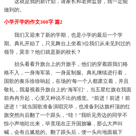
这就是我的新计划，请家长和老师监督，我一定能
做到的。
小学开学的作文300字 篇2
我们又迎来了新的学期，也是小学的最后一个学
期。典礼开始了，只见舞台上坐着3位我们从未见到过的
领导，莫非？他们就是新的校长？
抬头看看升旗台上的升旗手，他们的穿着跟我们格
格不入，一身海军装、一身蓝制服。典礼继续进行着，
国歌的奏乐徐徐响起，在场的'每一个人都肃立着，并且
敬礼，我凝视着升旗台上的‘海军们’，当五星红旗在我面
前冉冉升起，心里又种说不出的感觉。“前进！前进！前
进进！”就当国歌准备演唱完毕，也准备到达旗杆顶的红
旗突然向后翻了一个跟头，“哇！”我听见旁边的同学不
惊小声地吐出来，毕竟现在正升国旗嘛，那么大声叫
喊，会有点尴尬的。翻了跟头后，便一头向地面栽下