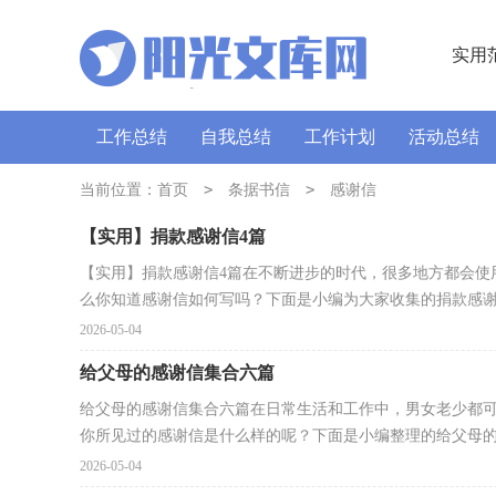
实用
工作总结
自我总结
工作计划
活动总结
讲话稿
广播稿
>
通讯稿
>
口号
导游词
当前位置：
首页
条据书信
感谢信
【实用】捐款感谢信4篇
【实用】捐款感谢信4篇在不断进步的时代，很多地方都会使
么你知道感谢信如何写吗？下面是小编为大家收集的捐款感谢.
2026-05-04
给父母的感谢信集合六篇
给父母的感谢信集合六篇在日常生活和工作中，男女老少都
你所见过的感谢信是什么样的呢？下面是小编整理的给父母的.
2026-05-04