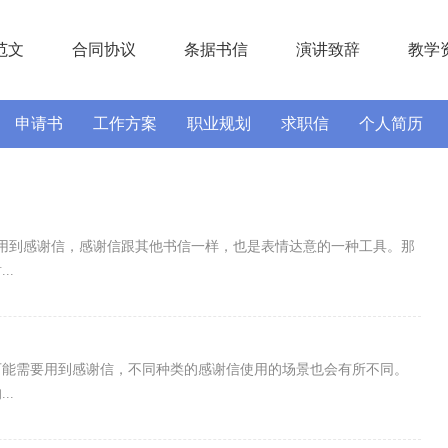
范文
合同协议
条据书信
演讲致辞
教学
申请书
工作方案
职业规划
求职信
个人简历
实习报告
述职报告
用到感谢信，感谢信跟其他书信一样，也是表情达意的一种工具。那
..
可能需要用到感谢信，不同种类的感谢信使用的场景也会有所不同。
..