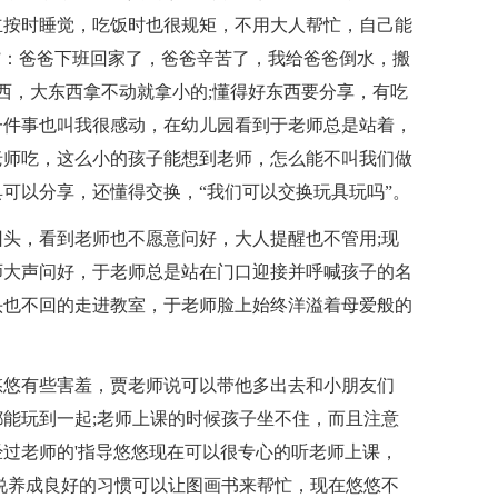
立按时睡觉，吃饭时也很规矩，不用大人帮忙，自己能
”：爸爸下班回家了，爸爸辛苦了，我给爸爸倒水，搬
东西，大东西拿不动就拿小的;懂得好东西要分享，有吃
一件事也叫我很感动，在幼儿园看到于老师总是站着，
老师吃，这么小的孩子能想到老师，怎么能不叫我们做
可以分享，还懂得交换，“我们可以交换玩具玩吗”。
头，看到老师也不愿意问好，大人提醒也不管用;现
师大声问好，于老师总是站在门口迎接并呼喊孩子的名
头也不回的走进教室，于老师脸上始终洋溢着母爱般的
悠悠有些害羞，贾老师说可以带他多出去和小朋友们
能玩到一起;老师上课的时候孩子坐不住，而且注意
过老师的'指导悠悠现在可以很专心的听老师上课，
说养成良好的习惯可以让图画书来帮忙，现在悠悠不