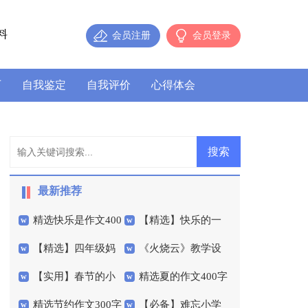
料
会员注册
会员登录
历
自我鉴定
自我评价
心得体会
最新推荐
精选快乐是作文400
【精选】快乐的一
【精选】四年级妈
《火烧云》教学设
字三篇
天小学作文四篇
【实用】春节的小
精选夏的作文400字
妈作文300字集锦七篇
计
精选节约作文300字
【必备】难忘小学
学作文汇编7篇
4篇