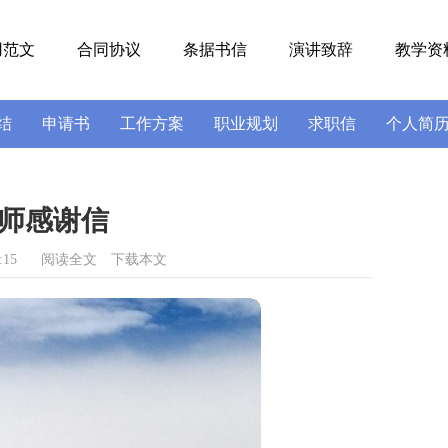
用范文
合同协议
条据书信
演讲致辞
教学资
结
申请书
工作方案
职业规划
求职信
个人简
号
导游词
实习报告
述职报告
师感谢信
:15
阅读全文
下载本文