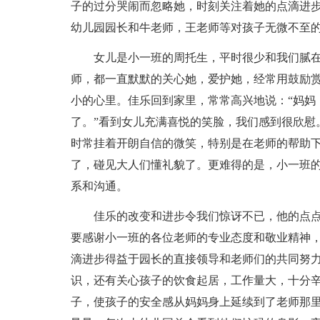
子的过分哭闹而忽略她，时刻关注着她的点滴进
幼儿园园长和牛老师，王老师等对孩子无微不至
女儿是小一班的周托生，平时很少和我们腻
师，都一直默默的关心她，爱护她，经常用鼓励赏
小的心里。佳乐回到家里，常常高兴地说：“妈妈
了。”看到女儿充满喜悦的笑脸，我们感到很欣慰
时常挂着开朗自信的微笑，特别是在老师的帮助
了，碰见大人们懂礼貌了。更难得的是，小一班
系和沟通。
佳乐的改变和进步令我们惊讶不已，他的点
要感谢小一班的各位老师的专业态度和敬业精神
滴进步得益于园长的直接领导和老师们的共同努
识，还有关心孩子的饮食起居，工作量大，十分
子，使孩子的安全感从妈妈身上延续到了老师那里