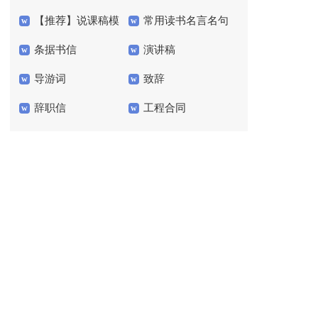
【推荐】说课稿模
常用读书名言名句
工作总结模板七篇
条据书信
演讲稿
板7篇
40句
导游词
致辞
辞职信
工程合同