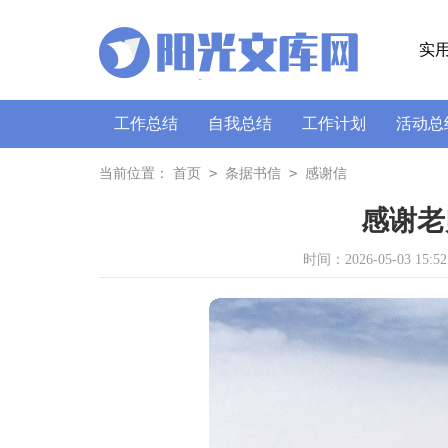
实
工作总结
自我总结
工作计划
活动总
策划书
讲话稿
广播稿
通讯稿
口
>
>
当前位置：
首页
条据书信
感谢信
感谢老
时间：2026-05-03 15:52