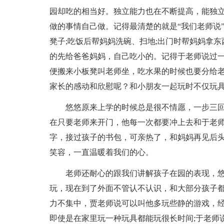
园却吃的相当好。独立能力也在不断提高，能独
做的事情自己做。记得最清楚的就是“我们老师说
凳子;吃饭后帮妈妈洗碗、扫地;出门时帮妈妈拿
的先给爸爸妈妈，自己吃小的。记得于老师说过
便搬来小板凳叫老师坐，吃水果的时候也要分给
家长的感动和欣慰呢？和小朋友一起玩时不仅玩具
悠悠原来上学的时候总是很不情愿，一步三回
在只要老师来开门，他每一次都要冲上去和于老
字，接过孩子的书包，可亲热了，和妈妈再见后
笑容，一直温暖着我们的心。
老师还耐心的跟我们讲解孩子在园的表现，
玩，现在到了外面不管认不认识，和大部分孩子都
力不集中，贾老师说可以叫他多玩些静的游戏，经
即使是在家里玩一种玩具都能玩很长时间;于老师