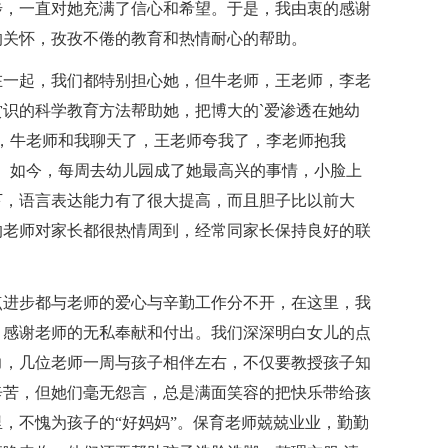
步，一直对她充满了信心和希望。于是，我由衷的感谢
的关怀，孜孜不倦的教育和热情耐心的帮助。
在一起，我们都特别担心她，但牛老师，王老师，李老
识的科学教育方法帮助她，把博大的`爱渗透在她幼
，牛老师和我聊天了，王老师夸我了，李老师抱我
。如今，每周去幼儿园成了她最高兴的事情，小脸上
下，语言表达能力有了很大提高，而且胆子比以前大
的老师对家长都很热情周到，经常同家长保持良好的联
点进步都与老师的爱心与辛勤工作分不开，在这里，我
，感谢老师的无私奉献和付出。我们深深明白女儿的点
力，几位老师一周与孩子相伴左右，不仅要教授孩子知
辛苦，但她们毫无怨言，总是满面笑容的把快乐带给孩
，不愧为孩子的“好妈妈”。保育老师兢兢业业，勤勤