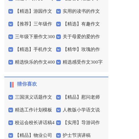
【精选】游园作文
实用的读书的作文
合集五篇
作文400字3篇
【推荐】三年级作
【精选】有趣作文
400字3篇
300字汇总六篇
三年级下册作文300
关于母爱的爱的作
文300字汇编5篇
400字4篇
【精选】手机作文
【精华】玫瑰的作
字三篇
文400字锦集6篇
精选快乐的作文400
精选感受作文300字
400字4篇
文300字六篇
字三篇
集锦9篇
猜你喜欢
三国演义话题作文
【精品】慰问老师
精选工作计划模板
人教版小学语文说
慰问信三篇
校运会校长讲话稿4
【实用】导游词作
汇总7篇
课稿范文锦集8篇
【精品】物业公司
护士节演讲稿
篇
文300字锦集6篇